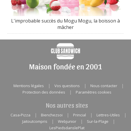
L'improbable succès du Mogu Mogu, la boisson à
mâcher
Maison fondée en 2001
|
|
|
Mentions légales
Vos questions
Nous contacter
|
Protection des données
Paramètres cookies
Nos autres sites
|
|
|
|
Casa-Pizza
Bienchezsoi
Princial
Lettres-Utiles
|
|
|
Jaitoutcompris
Webjunior
Sur-la-Plage
LesPiedsdanslePlat