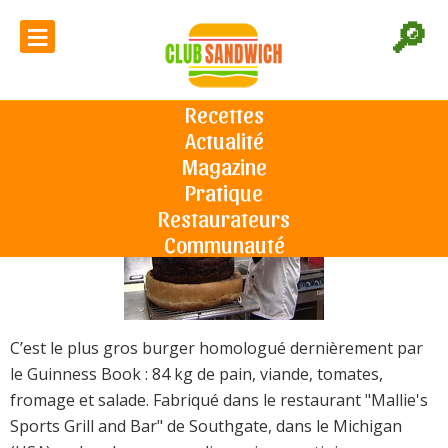
≡
🔎
Record du plus gros hamburger
Recettes
Actualité
Accueil
L'actu du sandwich
Record du plus gros hamburger
Le 22/09/2009
Magazine
Pratique
Restaurateurs
Communauté
C’est le plus gros burger homologué dernièrement par
le Guinness Book : 84 kg de pain, viande, tomates,
fromage et salade. Fabriqué dans le restaurant "Mallie's
Sports Grill and Bar" de Southgate, dans le Michigan