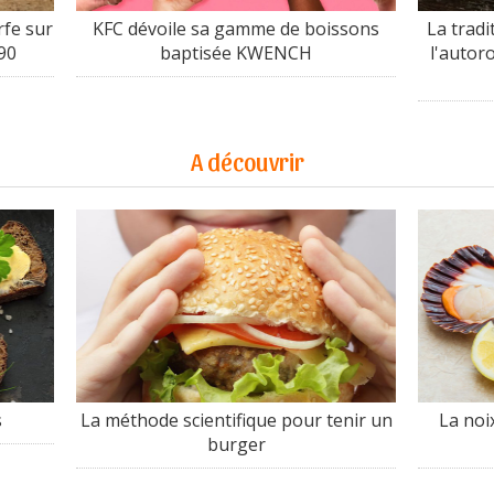
fe sur
KFC dévoile sa gamme de boissons
La tradi
90
baptisée KWENCH
l'autor
A découvrir
s
La méthode scientifique pour tenir un
La noi
burger