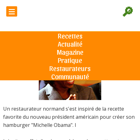
≡
🔎
Le burger de Michelle Obama
Recettes
Actualité
Accueil
L'actu du sandwich
Le burger de Michelle Obama
Le 07/04/2009
Magazine
Pratique
Restaurateurs
Communauté
Un restaurateur normand s'est inspiré de la recette
favorite du nouveau président américain pour créer son
hamburger "Michelle Obama". I