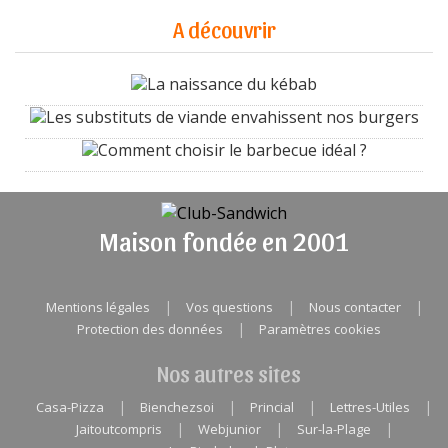
A découvrir
La naissance du kébab
Les substituts de viande envahissent nos burgers
Comment choisir le barbecue idéal ?
Maison fondée en 2001
|
|
|
Mentions légales
Vos questions
Nous contacter
|
Protection des données
Paramètres cookies
Nos autres sites
|
|
|
|
Casa-Pizza
Bienchezsoi
Princial
Lettres-Utiles
|
|
|
Jaitoutcompris
Webjunior
Sur-la-Plage