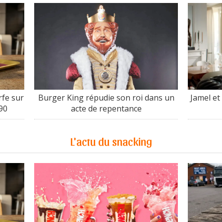
fe sur
Burger King répudie son roi dans un
Jamel et
90
acte de repentance
L'actu du snacking