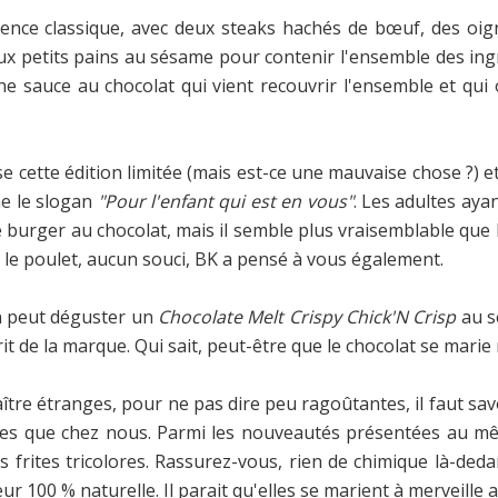
rence classique, avec deux steaks hachés de bœuf, des oig
x petits pains au sésame pour contenir l'ensemble des ingr
 Une sauce au chocolat qui vient recouvrir l'ensemble et qu
 cette édition limitée (mais est-ce une mauvaise chose ?) et 
he le slogan
"Pour l'enfant qui est en vous"
. Les adultes aya
 burger au chocolat, mais il semble plus vraisemblable que la
 le poulet, aucun souci, BK a pensé à vous également.
on peut déguster un
Chocolate Melt Crispy Chick'N Crisp
au s
t de la marque. Qui sait, peut-être que le chocolat se marie 
ître étranges, pour ne pas dire peu ragoûtantes, il faut s
mes que chez nous. Parmi les nouveautés présentées au 
 frites tricolores. Rassurez-vous, rien de chimique là-deda
ur 100 % naturelle. Il parait qu'elles se marient à merveille a