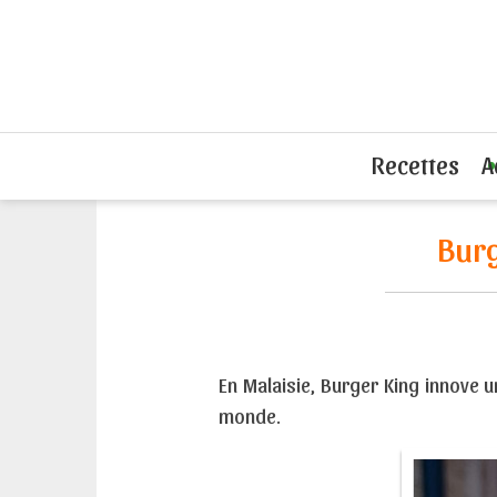
Accueil
L'actu du sandwich
Burger K
Recettes
A
Burg
En Malaisie, Burger King innove u
monde.