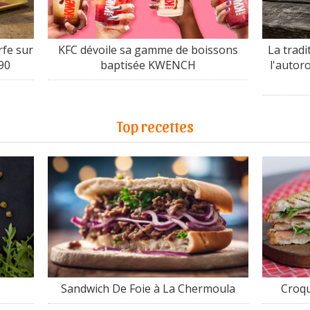
fe sur
KFC dévoile sa gamme de boissons
La tradi
90
baptisée KWENCH
l'autor
Top recettes
Sandwich De Foie à La Chermoula
Croqu