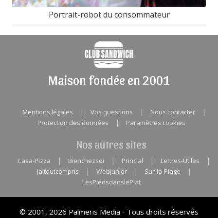
Portrait-robot du consommateur
Maison fondée en 2001
|
|
|
Mentions légales
Vos questions
Nous contacter
|
Protection des données
Paramètres cookies
Nos autres sites
|
|
|
|
Casa-Pizza
Bienchezsoi
Princial
Lettres-Utiles
|
|
|
Jaitoutcompris
Webjunior
Sur-la-Plage
LesPiedsdanslePlat
© 2001, 2026 Palmeris Media - Tous droits réservés