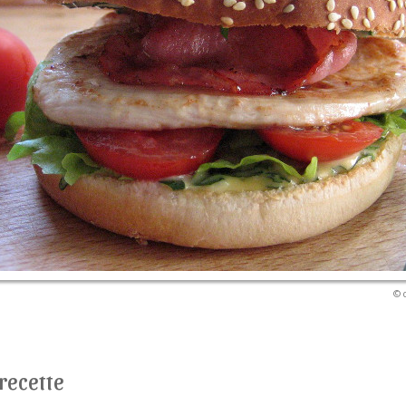
© 
 recette