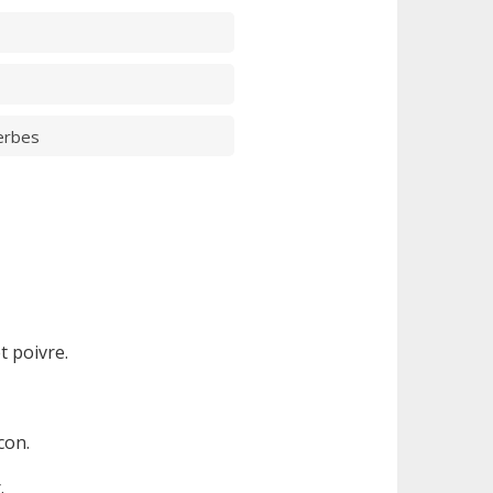
erbes
t poivre.
con.
.