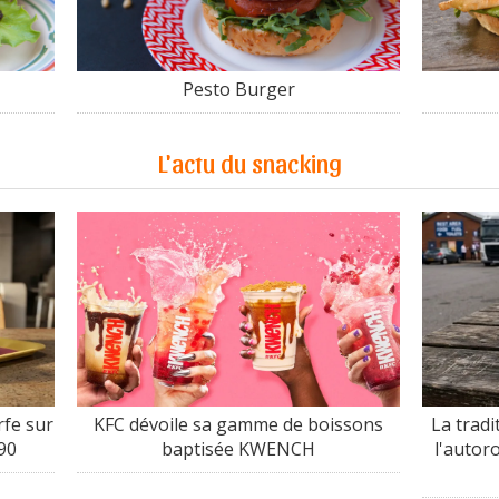
Pesto Burger
L'actu du snacking
fe sur
KFC dévoile sa gamme de boissons
La tradi
90
baptisée KWENCH
l'autor