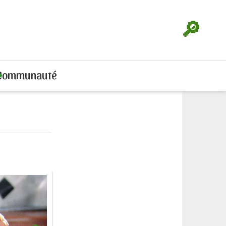
🔎
Communauté