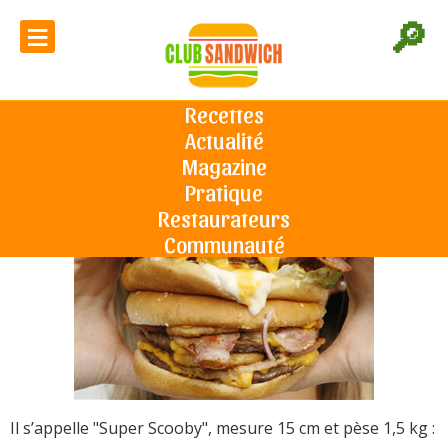
≡
🔎
Le plus gros burger d’Angleterre
Recettes
Actualité
Accueil
L'actu du sandwich
Le plus gros burger d’Angleterre
Le 08/10/2009
Magazine
Pratique
Restaurateurs
Communauté
Il s’appelle "Super Scooby", mesure 15 cm et pèse 1,5 kg :