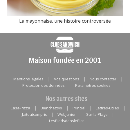
La mayonnaise, une histoire controversée
Maison fondée en 2001
|
|
|
Mentions légales
Vos questions
Nous contacter
|
Protection des données
Paramètres cookies
Nos autres sites
|
|
|
|
Casa-Pizza
Bienchezsoi
Princial
Lettres-Utiles
|
|
|
Jaitoutcompris
Webjunior
Sur-la-Plage
LesPiedsdanslePlat