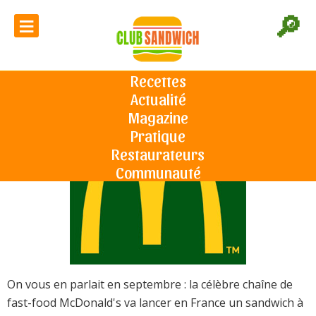
≡
🔎
La baguette de McDo arrive en avril
Recettes
Actualité
Accueil
L'actu du sandwich
La baguette de McDo arrive en avril
Le 08/02/2012
Magazine
Pratique
Restaurateurs
Communauté
On vous en parlait en septembre : la célèbre chaîne de
fast-food McDonald's va lancer en France un sandwich à