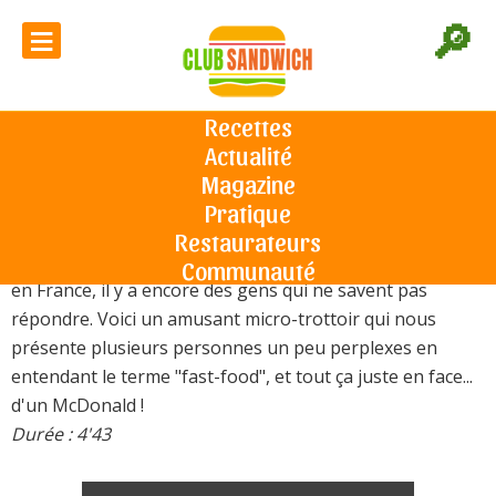
≡
🔎
Que pensait-on des fast-food en
1984 ?
Recettes
Actualité
Accueil
Toutes les vidéos
Ciné / TV
Que pensait-on des fast-
food en 1984 ?
Magazine
La question peut paraître anodine à notre époque :
Pratique
"Savez-vous ce qu'est un fast-food ?". Mais dans les
Restaurateurs
années 80, alors que les chaînes apparaissent tout juste
Communauté
en France, il y a encore des gens qui ne savent pas
répondre. Voici un amusant micro-trottoir qui nous
présente plusieurs personnes un peu perplexes en
entendant le terme "fast-food", et tout ça juste en face...
d'un McDonald !
Durée : 4'43