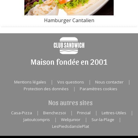
Hamburger Cantalien
Maison fondée en 2001
|
|
|
Mentions légales
Vos questions
Nous contacter
|
Protection des données
Paramètres cookies
Nos autres sites
|
|
|
|
Casa-Pizza
Bienchezsoi
Princial
Lettres-Utiles
|
|
|
Jaitoutcompris
Webjunior
Sur-la-Plage
LesPiedsdanslePlat