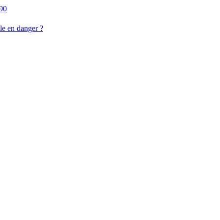
/90
lle en danger ?