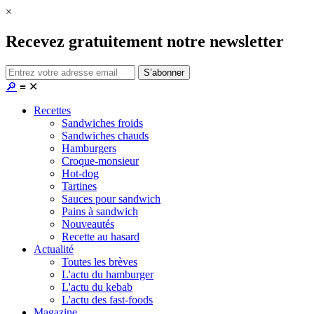
×
Recevez gratuitement notre newsletter
🔎
≡
✕
Recettes
Sandwiches froids
Sandwiches chauds
Hamburgers
Croque-monsieur
Hot-dog
Tartines
Sauces pour sandwich
Pains à sandwich
Nouveautés
Recette au hasard
Actualité
Toutes les brèves
L'actu du hamburger
L'actu du kebab
L'actu des fast-foods
Magazine