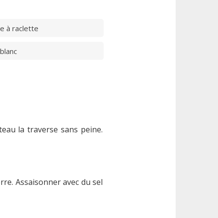
 à raclette
blanc
teau la traverse sans peine.
erre. Assaisonner avec du sel