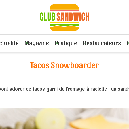
Viande ou volaille
Recette Tacos Snowboarder
ctualité
Magazine
Pratique
Restaurateurs
Tacos Snowboarder
vont adorer ce tacos garni de fromage à raclette : un sand