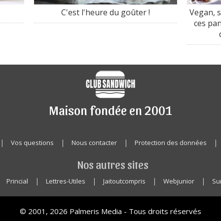
C'est l'heure du goûter !
Vegan, s
ces pan
Maison fondée en 2001
|
|
|
|
Vos questions
Nous contacter
Protection des données
Nos autres sites
|
|
|
|
|
Princial
Lettres-Utiles
Jaitoutcompris
Webjunior
Sur
© 2001, 2026 Palmeris Media - Tous droits réservés