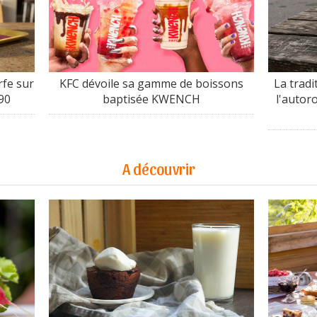
fe sur
KFC dévoile sa gamme de boissons
La tradi
90
baptisée KWENCH
l'autor
A découvrir