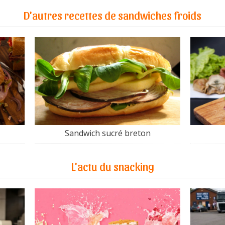
D'autres recettes de sandwiches froids
Sandwich sucré breton
L'actu du snacking