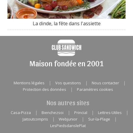
La dinde, la fête dans l'assiette
Maison fondée en 2001
|
|
|
Mentions légales
Vos questions
Nous contacter
|
Protection des données
Paramètres cookies
Nos autres sites
|
|
|
|
Casa-Pizza
Bienchezsoi
Princial
Lettres-Utiles
|
|
|
Jaitoutcompris
Webjunior
Sur-la-Plage
LesPiedsdanslePlat