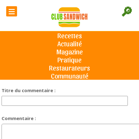
≡
🔎
Votre avis sur la recette "Wrap
Jardinello" :
Recettes
Actualité
Accueil
Commentaires
Magazine
Pratique
Note sur 5 :
Restaurateurs
Communauté
Titre du commentaire :
Commentaire :