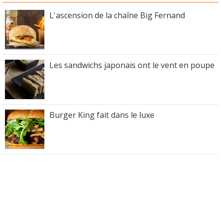
L'ascension de la chaîne Big Fernand
Les sandwichs japonais ont le vent en poupe
Burger King fait dans le luxe