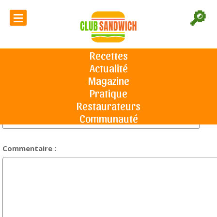
≡
🔎
Votre avis sur l'article "L'histoire
du banh mi" :
Recettes
Actualité
Accueil
Commentaires
Magazine
Pratique
Restaurateurs
Titre du commentaire :
Communauté
Commentaire :