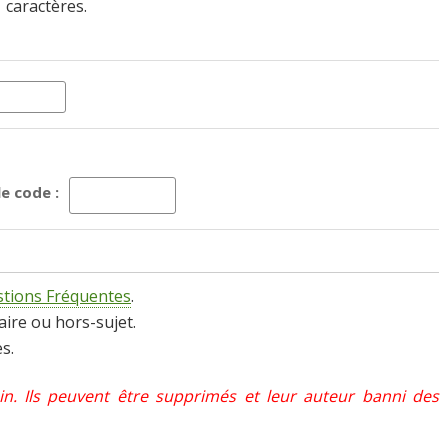
caractères.
e code :
tions Fréquentes
.
aire ou hors-sujet.
s.
in. Ils peuvent être supprimés et leur auteur banni des